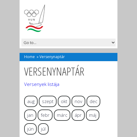
Home
»
Versenynaptár
VERSENYNAPTÁR
Versenyek listája
aug
szept
okt
nov
dec
jan
febr
márc
ápr
máj
jún
júl