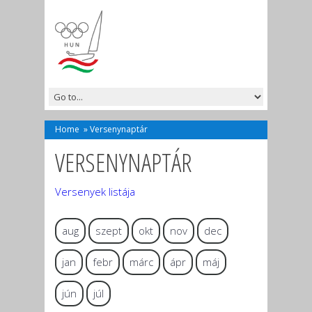
Home
»
Versenynaptár
VERSENYNAPTÁR
Versenyek listája
aug
szept
okt
nov
dec
jan
febr
márc
ápr
máj
jún
júl