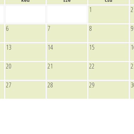
ked
sze
csü
1
2
6
7
8
9
13
14
15
1
20
21
22
2
27
28
29
3