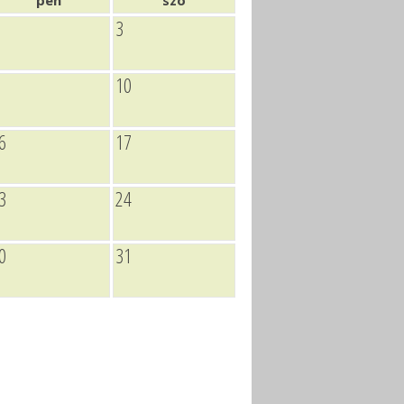
pén
szo
3
10
6
17
3
24
0
31