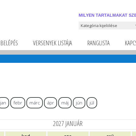
MILYEN TARTALMAKAT SZE
Milyen tartalmakat szeretnél
BELÉPÉS
VERSENYEK LISTÁJA
RANGLISTA
KAPC
jan
febr
márc
ápr
máj
jún
júl
2027 JANUÁR