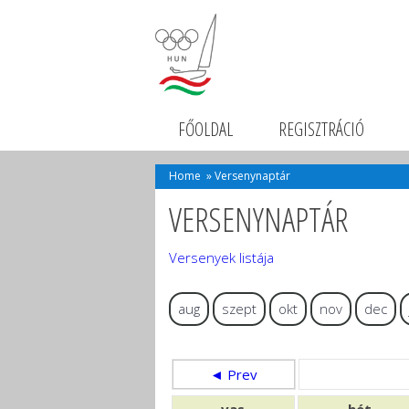
FŐOLDAL
REGISZTRÁCIÓ
Home
»
Versenynaptár
VERSENYNAPTÁR
Versenyek listája
aug
szept
okt
nov
dec
◄ Prev