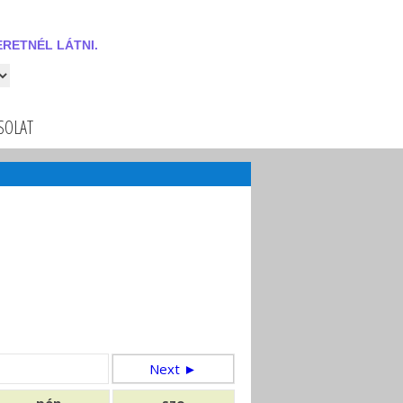
RETNÉL LÁTNI.
 látni.
SOLAT
Next ►