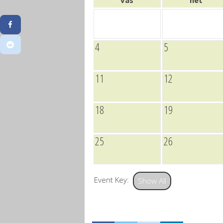
vas
hét
4
5
11
12
18
19
25
26
Event Key:
Show All