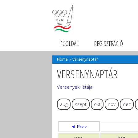
FŐOLDAL
REGISZTRÁCIÓ
Home
»
Versenynaptár
VERSENYNAPTÁR
Versenyek listája
aug
szept
okt
nov
dec
◄ Prev