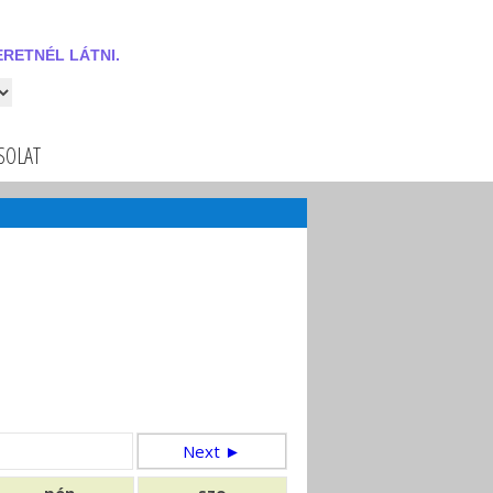
RETNÉL LÁTNI.
 látni.
SOLAT
Next ►