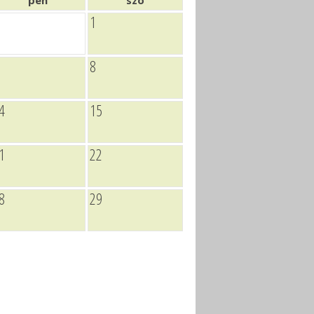
pén
szo
1
8
4
15
1
22
8
29