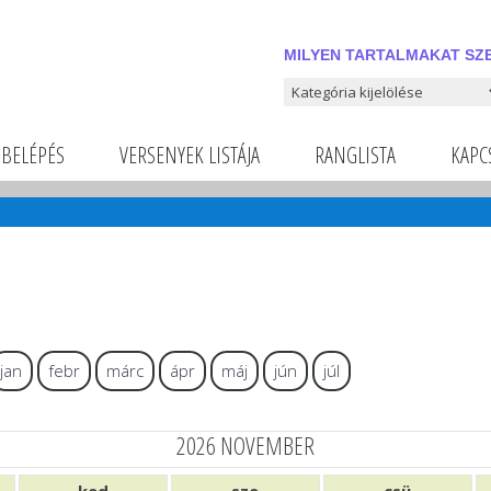
MILYEN TARTALMAKAT SZE
Milyen tartalmakat szeretnél
BELÉPÉS
VERSENYEK LISTÁJA
RANGLISTA
KAPC
jan
febr
márc
ápr
máj
jún
júl
2026 NOVEMBER