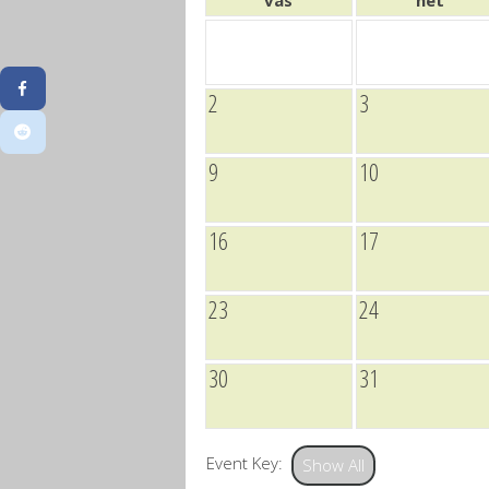
vas
hét
2
3
9
10
16
17
23
24
30
31
Event Key:
Show All