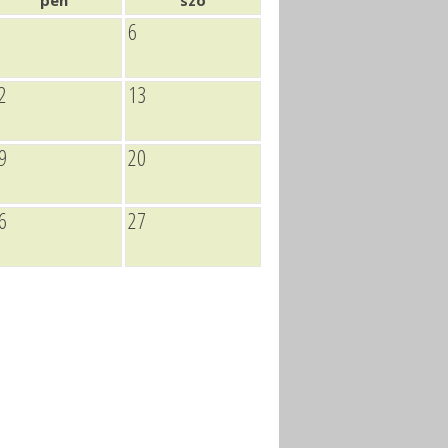
pén
szo
6
2
13
9
20
6
27