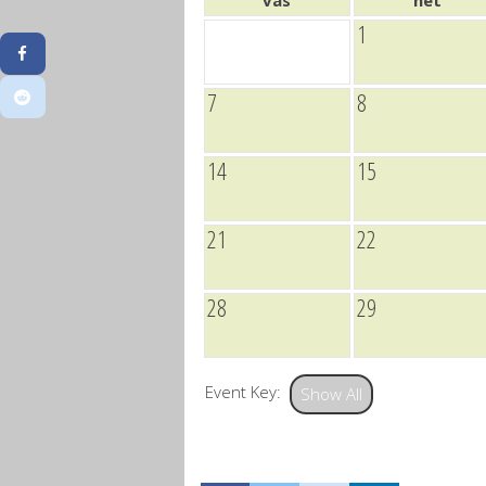
vas
hét
1
7
8
14
15
21
22
28
29
Event Key:
Show All