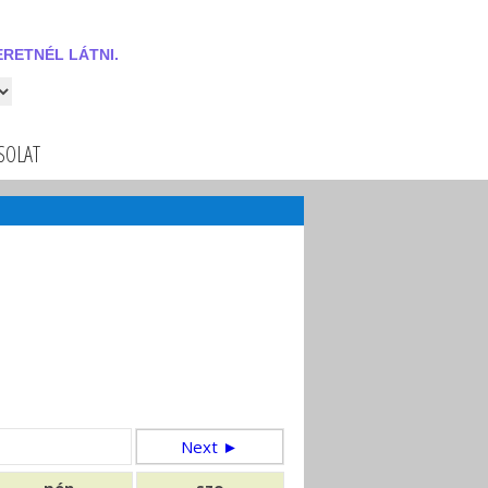
RETNÉL LÁTNI.
 látni.
SOLAT
Next ►