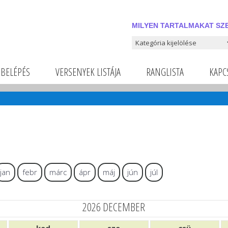
MILYEN TARTALMAKAT SZE
Milyen tartalmakat szeretnél
BELÉPÉS
VERSENYEK LISTÁJA
RANGLISTA
KAPC
jan
febr
márc
ápr
máj
jún
júl
2026 DECEMBER