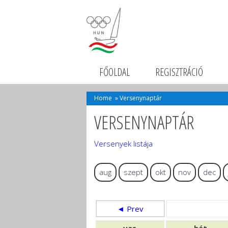
FŐOLDAL
REGISZTRÁCIÓ
Home
»
Versenynaptár
VERSENYNAPTÁR
Versenyek listája
aug
szept
okt
nov
dec
◄ Prev