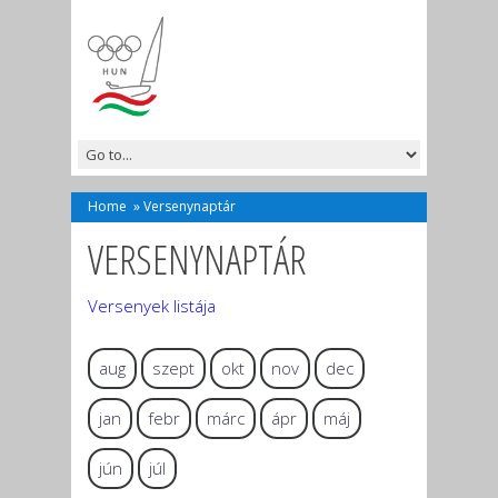
Home
»
Versenynaptár
VERSENYNAPTÁR
Versenyek listája
aug
szept
okt
nov
dec
jan
febr
márc
ápr
máj
jún
júl