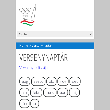
Home
»
Versenynaptár
VERSENYNAPTÁR
Versenyek listája
aug
szept
okt
nov
dec
jan
febr
márc
ápr
máj
jún
júl