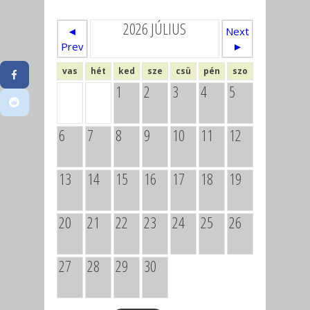
2026 JÚLIUS
◄
Next
Prev
►
vas
hét
ked
sze
csü
pén
szo
1
2
3
4
5
6
7
8
9
10
11
12
13
14
15
16
17
18
19
20
21
22
23
24
25
26
27
28
29
30