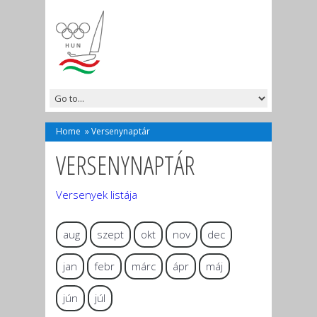
Home
»
Versenynaptár
VERSENYNAPTÁR
Versenyek listája
aug
szept
okt
nov
dec
jan
febr
márc
ápr
máj
jún
júl