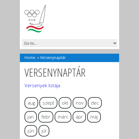
Home
»
Versenynaptár
VERSENYNAPTÁR
Versenyek listája
aug
szept
okt
nov
dec
jan
febr
márc
ápr
máj
jún
júl