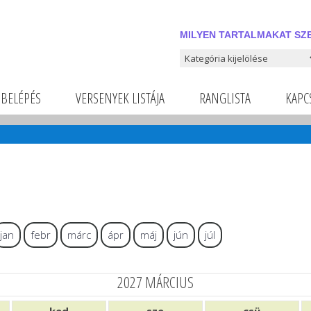
MILYEN TARTALMAKAT SZE
Milyen tartalmakat szeretnél
BELÉPÉS
VERSENYEK LISTÁJA
RANGLISTA
KAPC
jan
febr
márc
ápr
máj
jún
júl
2027 MÁRCIUS