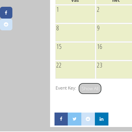
vas
hét
1
2
8
9
15
16
22
23
Event Key:
Show All