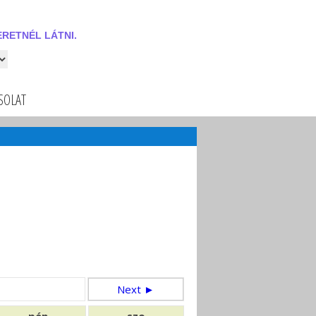
RETNÉL LÁTNI.
 látni.
SOLAT
Next ►