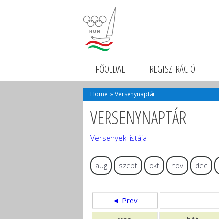
FŐOLDAL
REGISZTRÁCIÓ
Home
»
Versenynaptár
VERSENYNAPTÁR
Versenyek listája
aug
szept
okt
nov
dec
◄ Prev