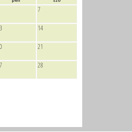
pén
szo
7
3
14
0
21
7
28