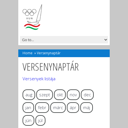
Home
»
Versenynaptár
VERSENYNAPTÁR
Versenyek listája
aug
szept
okt
nov
dec
jan
febr
márc
ápr
máj
jún
júl