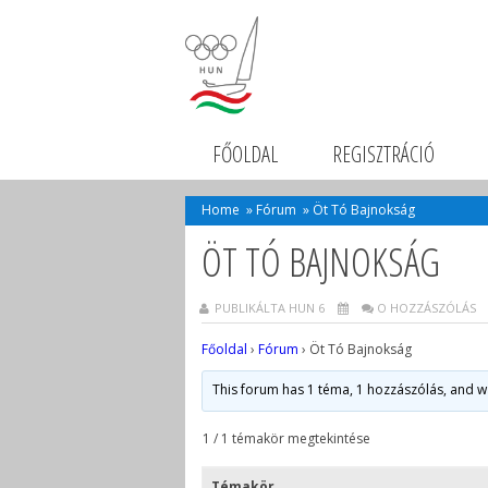
FŐOLDAL
REGISZTRÁCIÓ
Home
»
Fórum
»
Öt Tó Bajnokság
ÖT TÓ BAJNOKSÁG
PUBLIKÁLTA HUN 6
O HOZZÁSZÓLÁS
Főoldal
›
Fórum
›
Öt Tó Bajnokság
This forum has 1 téma, 1 hozzászólás, and 
1 / 1 témakör megtekintése
Témakör