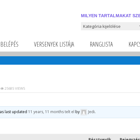
MILYEN TARTALMAKAT SZE
Milyen tartalmakat szeretnél
BELÉPÉS
VERSENYEK LISTÁJA
RANGLISTA
KAPC
25685 VIEWS
was last updated
11 years, 11 months telt el
by
Jedi
.
Résztvevők
Bejegyzés