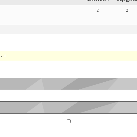
2
2
zni.