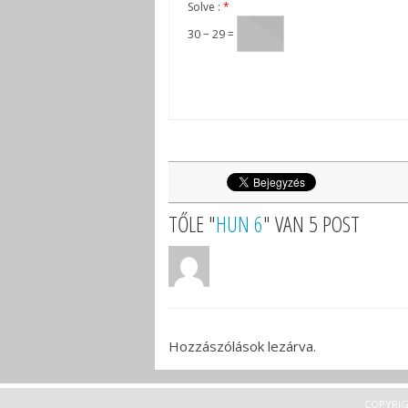
Solve :
*
30 − 29 =
TŐLE "
HUN 6
" VAN 5 POST
Hozzászólások lezárva.
COPYRIG