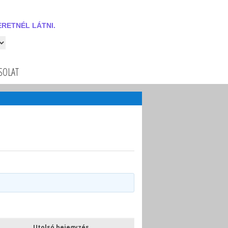
RETNÉL LÁTNI.
 látni.
SOLAT
Utolsó bejegyzés