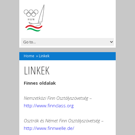
Home
»
Linkek
LINKEK
Finnes oldalak
Nemzetközi Finn Osztályszövetség
–
http://www.finnclass.org
Osztrák és Német Finn Osztályszövetség
–
http://www.finnwelle.de/