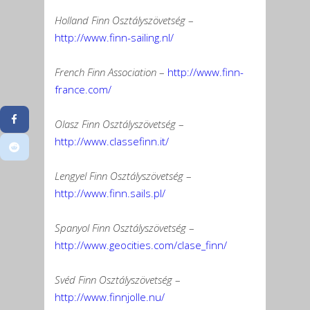
Holland Finn Osztályszövetség
–
http://www.finn-sailing.nl/
French Finn Association
–
http://www.finn-
france.com/
Olasz Finn Osztályszövetség
–
http://www.classefinn.it/
Lengyel Finn Osztályszövetség
–
http://www.finn.sails.pl/
Spanyol Finn Osztályszövetség
–
http://www.geocities.com/clase_finn/
Svéd Finn Osztályszövetség
–
http://www.finnjolle.nu/