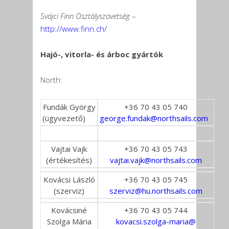
Svájci Finn Osztályszövetség
–
http://www.finn.ch/
Hajó-, vitorla- és árboc gyártók
North:
Fundák György
+36 70 43 05 740
(ügyvezető)
george.fundak@northsails.com
Vajtai Vajk
+36 70 43 05 743
(értékesítés)
vajtai.vajk@northsails.com
Kovácsi László
+36 70 43 05 745
(szerviz)
szerviz@hu.northsails.com
Kovácsiné
+36 70 43 05 744
Szolga Mária
kovacsi.szolga-maria@