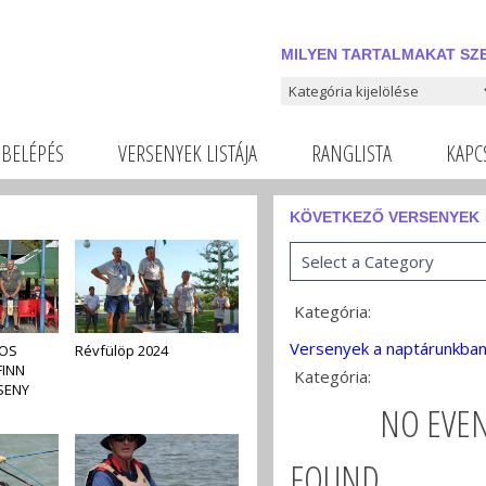
MILYEN TARTALMAKAT SZE
Milyen tartalmakat szeretnél
BELÉPÉS
VERSENYEK LISTÁJA
RANGLISTA
KAPC
KÖVETKEZŐ VERSENYEK
Kategória:
Versenyek a naptárunkba
OS
Révfülöp 2024
FINN
Kategória:
SENY
NO EVE
FOUND