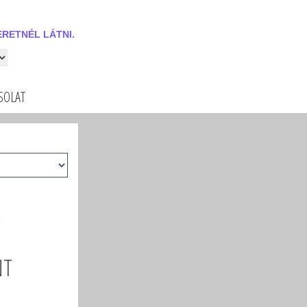
RETNÉL LÁTNI.
 látni.
SOLAT
n
NT