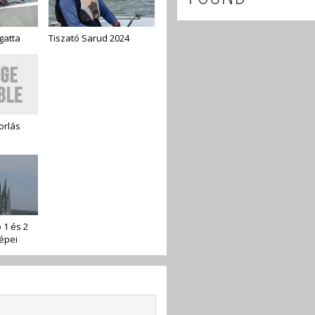
gatta
Tiszató Sarud 2024
orlás
 1 és 2
épei