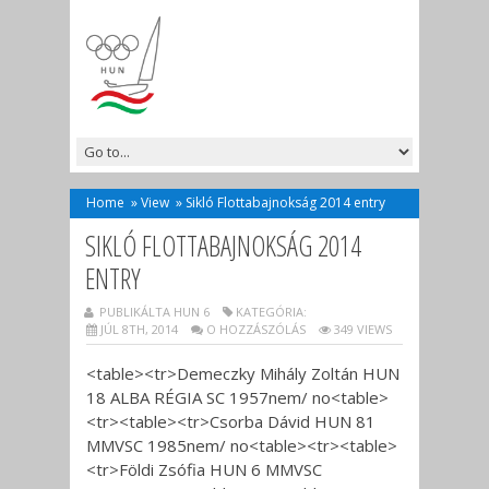
Home
»
View
»
Sikló Flottabajnokság 2014 entry
SIKLÓ FLOTTABAJNOKSÁG 2014
ENTRY
PUBLIKÁLTA HUN 6
KATEGÓRIA:
JÚL 8TH, 2014
O HOZZÁSZÓLÁS
349 VIEWS
<table><tr>Demeczky Mihály Zoltán HUN
18 ALBA RÉGIA SC 1957nem/ no<table>
<tr><table><tr>Csorba Dávid HUN 81
MMVSC 1985nem/ no<table><tr><table>
<tr>Földi Zsófia HUN 6 MMVSC