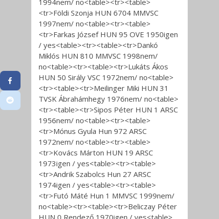
1994nem/ no<table><tr><table>
<tr>Földi Szonja HUN 6704 MMVSC
1997nem/ no<table><tr><table>
<tr>Farkas József HUN 95 OVE 1950igen
/ yes<table><tr><table><tr>Dankó
Miklós HUN 810 MMVSC 1998nem/
no<table><tr><table><tr>Lukáts Ákos
HUN 50 Sirály VSC 1972nem/ no<table>
<tr><table><tr>Meilinger Miki HUN 31
TVSK Ábrahámhegy 1976nem/ no<table>
<tr><table><tr>Sipos Péter HUN 1 ARSC
1956nem/ no<table><tr><table>
<tr>Mónus Gyula Hun 972 ARSC
1972nem/ no<table><tr><table>
<tr>Kovács Márton HUN 19 ARSC
1973igen / yes<table><tr><table>
<tr>Andrik Szabolcs Hun 27 ARSC
1974igen / yes<table><tr><table>
<tr>Futó Máté Hun 1 MMVSC 1999nem/
no<table><tr><table><tr>Beliczay Péter
HUN 0 Rendező 1970igen / yes<table>