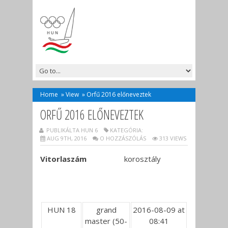
Home
»
View
»
Orfű 2016 előneveztek
ORFŰ 2016 ELŐNEVEZTEK
PUBLIKÁLTA HUN 6
KATEGÓRIA:
AUG 9TH, 2016
O HOZZÁSZÓLÁS
313 VIEWS
Vitorlaszám
korosztály
HUN 18
grand
2016-08-09 at
master (50-
08:41