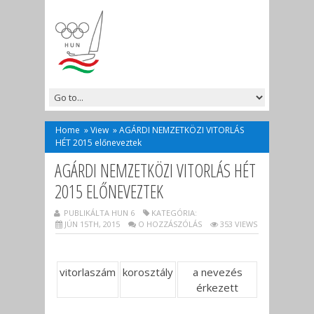
Home
»
View
»
AGÁRDI NEMZETKÖZI VITORLÁS
HÉT 2015 előneveztek
AGÁRDI NEMZETKÖZI VITORLÁS HÉT
2015 ELŐNEVEZTEK
PUBLIKÁLTA HUN 6
KATEGÓRIA:
JÚN 15TH, 2015
O HOZZÁSZÓLÁS
353 VIEWS
vitorlaszám
korosztály
a nevezés
érkezett