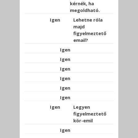
kérnék, ha
megoldható.
Igen
Lehetne róla
majd
figyelmeztető
email?
Igen
Igen
Igen
Igen
Igen
Igen
Igen
Legyen
figyelmeztető
kör-emil
Igen