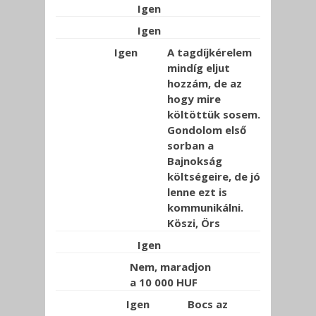
Igen
Igen
Igen
A tagdíjkérelem
mindíg eljut
hozzám, de az
hogy mire
költöttük sosem.
Gondolom első
sorban a
Bajnokság
költségeire, de jó
lenne ezt is
kommunikálni.
Köszi, Örs
Igen
Nem, maradjon
a 10 000 HUF
Igen
Bocs az