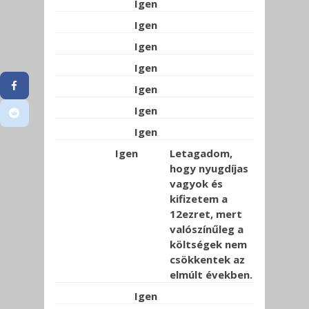
Igen
Igen
Igen
Igen
Igen
Igen
Igen
Igen
Letagadom,
hogy nyugdíjas
vagyok és
kifizetem a
12ezret, mert
valószínűleg a
költségek nem
csökkentek az
elmúlt években.
Igen