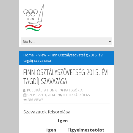
Home
»
View
»
Finn Osztályszövetség 2015. évi
tagdíj szavazása
FINN OSZTÁLYSZÖVETSÉG 2015. ÉVI
TAGDÍJ SZAVAZÁSA
PUBLIKÁLTA HUN 6
KATEGÓRIA:
SZEPT 27TH, 2014
O HOZZÁSZÓLÁS
286 VIEWS
Szavazatok felsorolása
Igen
Igen
Figyelmeztetést