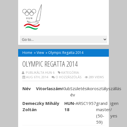
Home
»
View
»
Olympic Regatta 2014
OLYMPIC REGATTA 2014
PUBLIKÁLTA HUN 6
KATEGÓRIA:
AUG 6TH, 2014
O HOZZÁSZÓLÁS
289 VIEWS
Név
Vitorlaszám
Klub
Születési
korosztály
szállás
év
Demeczky Mihály
HUN-
ARSC
1957
grand
igen
Zoltán
18
master
/
(50-
yes
59)