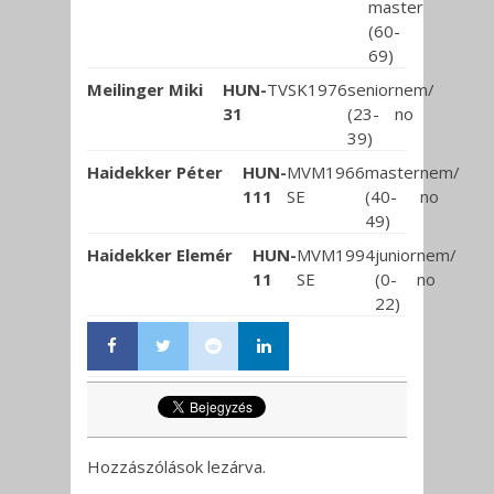
master
(60-
69)
Meilinger Miki
HUN-
TVSK
1976
senior
nem/
31
(23-
no
39)
Haidekker Péter
HUN-
MVM
1966
master
nem/
111
SE
(40-
no
49)
Haidekker Elemér
HUN-
MVM
1994
junior
nem/
11
SE
(0-
no
22)
Hozzászólások lezárva.