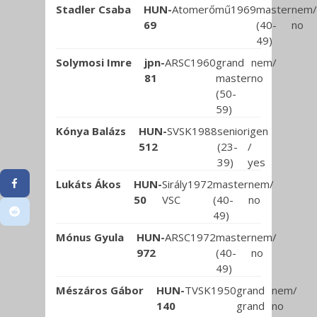
Stadler Csaba
HUN-
Atomerőmű
1969
master
nem/
69
(40-
no
49)
Solymosi Imre
jpn-
ARSC
1960
grand
nem/
81
master
no
(50-
59)
Kónya Balázs
HUN-
SVSK
1988
senior
igen
512
(23-
/
39)
yes
Lukáts Ákos
HUN-
Sirály
1972
master
nem/
50
VSC
(40-
no
49)
Mónus Gyula
HUN-
ARSC
1972
master
nem/
972
(40-
no
49)
Mészáros Gábor
HUN-
TVSK
1950
grand
nem/
140
grand
no