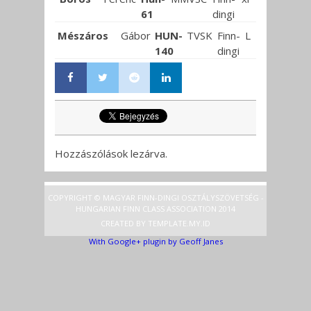
61
dingi
Mészáros
Gábor
HUN-
TVSK
Finn-
L
140
dingi
Hozzászólások lezárva.
COPYRIGHT © MAGYAR FINN-DINGI OSZTÁLYSZÖVETSÉG -
HUNGARIAN FINN CLASS ASSOCIATION 2014
CREATED BY
TEMPLATE
.MY.ID
With Google+ plugin by Geoff Janes