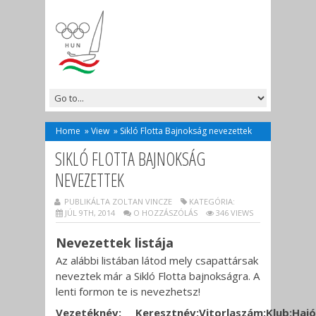
Home
»
View
»
Sikló Flotta Bajnokság nevezettek
SIKLÓ FLOTTA BAJNOKSÁG
NEVEZETTEK
PUBLIKÁLTA ZOLTAN VINCZE
KATEGÓRIA:
JÚL 9TH, 2014
O HOZZÁSZÓLÁS
346 VIEWS
Nevezettek listája
Az alábbi listában látod mely csapattársak
neveztek már a Sikló Flotta bajnokságra. A
lenti formon te is nevezhetsz!
Vezetéknév:
Keresztnév:
Vitorlaszám:
Klub:
Hajó