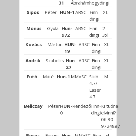
31
Ábrahámhegy
dingi
Sipos
Péter
HUN-1
ARSC
Finn-
XL
dingi
Mónus
Gyula
Hun-
ARSC
Finn-
2-
972
dingi
3xl
Kovács
Márton
HUN-
ARSC
Finn-
XL
19
dingi
Andrik
Szabolcs
Hun-
ARSC
Finn-
XL
27
dingi
Futó
Máté
Hun-1
MMVSC
Sikló
M
4.7/
Laser
4.7
Beliczay
Péter
HUN-
Rendező
Finn-
Ki tudna
0
dingi
elvinni?
06 30
9724887
Boros
Ferenc
Hun-
MMVSC
Finn-
xl