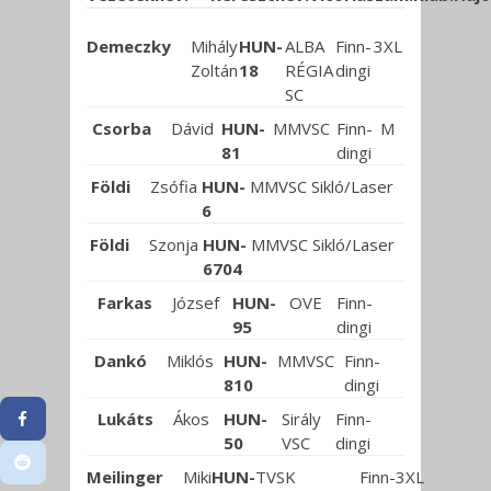
Demeczky
Mihály
HUN-
ALBA
Finn-
3XL
Zoltán
18
RÉGIA
dingi
SC
Csorba
Dávid
HUN-
MMVSC
Finn-
M
81
dingi
Földi
Zsófia
HUN-
MMVSC
Sikló/Laser
6
Földi
Szonja
HUN-
MMVSC
Sikló/Laser
6704
Farkas
József
HUN-
OVE
Finn-
95
dingi
Dankó
Miklós
HUN-
MMVSC
Finn-
810
dingi
Lukáts
Ákos
HUN-
Sirály
Finn-
50
VSC
dingi
Meilinger
Miki
HUN-
TVSK
Finn-
3XL