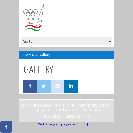
Home
»
Gallery
GALLERY
COPYRIGHT © MAGYAR FINN-DINGI OSZTÁLYSZÖVETSÉG -
HUNGARIAN FINN CLASS ASSOCIATION 2014
CREATED BY
TEMPLATE
.MY.ID
With Google+ plugin by Geoff Janes