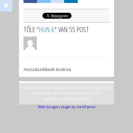
TŐLE "
HUN 6
" VAN 55 POST
Hozzászólások lezárva.
COPYRIGHT © MAGYAR FINN-DINGI OSZTÁLYSZÖVETSÉG -
HUNGARIAN FINN CLASS ASSOCIATION 2014
CREATED BY
TEMPLATE
.MY.ID
With Google+ plugin by Geoff Janes