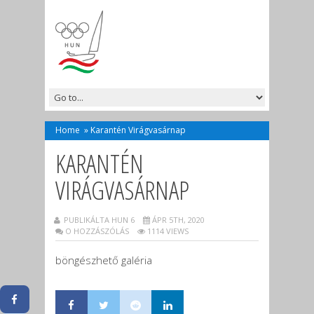
Home
»
Karantén Virágvasárnap
KARANTÉN
VIRÁGVASÁRNAP
PUBLIKÁLTA HUN 6
ÁPR 5TH, 2020
O HOZZÁSZÓLÁS
1114 VIEWS
böngészhető galéria