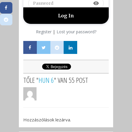
visibility
|
Register
Lost your password?
TŐLE "
HUN 6
" VAN 55 POST
Hozzászólások lezárva.