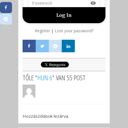
visibility
|
Register
Lost your password?
TŐLE "
HUN 6
" VAN 55 POST
Hozzászólások lezárva.