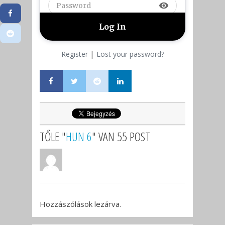
visibility
|
Register
Lost your password?
TŐLE "
HUN 6
" VAN 55 POST
Hozzászólások lezárva.