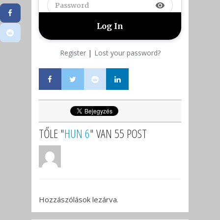
visibility
|
Register
Lost your password?
TŐLE "
HUN 6
" VAN 55 POST
Hozzászólások lezárva.