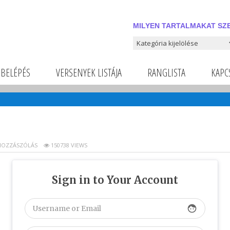
MILYEN TARTALMAKAT SZE
Milyen tartalmakat szeretnél
BELÉPÉS
VERSENYEK LISTÁJA
RANGLISTA
KAPC
HOZZÁSZÓLÁS
150738 VIEWS
Sign in to Your Account
face