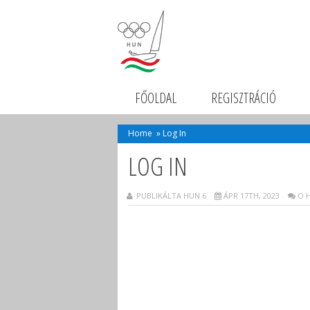
FŐOLDAL
REGISZTRÁCIÓ
Home
»
Log In
LOG IN
PUBLIKÁLTA HUN 6
ÁPR 17TH, 2023
O 