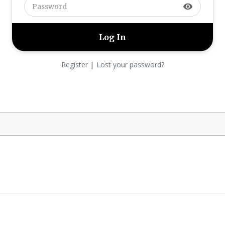
visibility
|
Register
Lost your password?