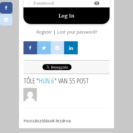
visibility
|
Register
Lost your password?
TŐLE "
HUN 6
" VAN 55 POST
Hozzászólások lezárva.