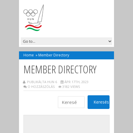
Home
»
Member Directory
MEMBER DIRECTORY
PUBLIKÁLTA HUN 6
ÁPR 17TH, 2023
O HOZZÁSZÓLÁS
3182 VIEWS