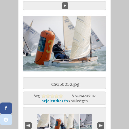
CSG50252.jpg
Avg.
A szavazáshoz
bejelentkezés
< szükséges