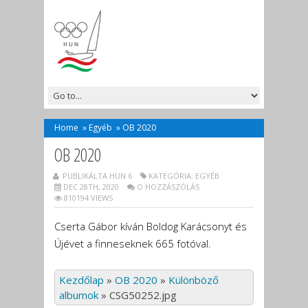
Home
»
Egyéb
»
OB 2020
OB 2020
PUBLIKÁLTA HUN 6
KATEGÓRIA:
EGYÉB
DEC 28TH, 2020
O HOZZÁSZÓLÁS
810194 VIEWS
Cserta Gábor kíván Boldog Karácsonyt és
Újévet a finneseknek 665 fotóval.
Kezdőlap
»
OB 2020
»
Különböző
albumok
»
CSG50252.jpg