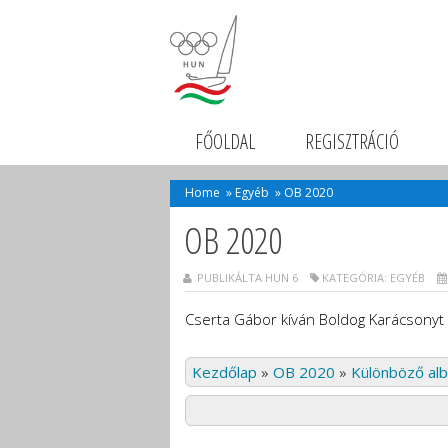
FŐOLDAL
REGISZTRÁCIÓ
Home
»
Egyéb
»
OB 2020
OB 2020
PUBLIKÁLTA HUN 6
KATEGÓRIA:
EGYÉB
Cserta Gábor kíván Boldog Karácsonyt 
Kezdőlap
»
OB 2020
»
Különböző al