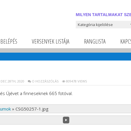
MILYEN TARTALMAKAT SZE
Milyen tartalmakat szeretnél
BELÉPÉS
VERSENYEK LISTÁJA
RANGLISTA
KAPC
DEC 28TH, 2020
O HOZZÁSZÓLÁS
809478 VIEWS
és Újévet a finneseknek 665 fotóval.
bumok
»
CSG50257-1.jpg