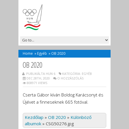
Home
»
Egyéb
»
OB 2020
OB 2020
PUBLIKÁLTA HUN 6
KATEGÓRIA:
EGYÉB
DEC 28TH, 2020
O HOZZÁSZÓLÁS
808971 VIEWS
Cserta Gábor kíván Boldog Karácsonyt és
Újévet a finneseknek 665 fotóval.
Kezdőlap
»
OB 2020
»
Különböző
albumok
»
CSG50276.jpg