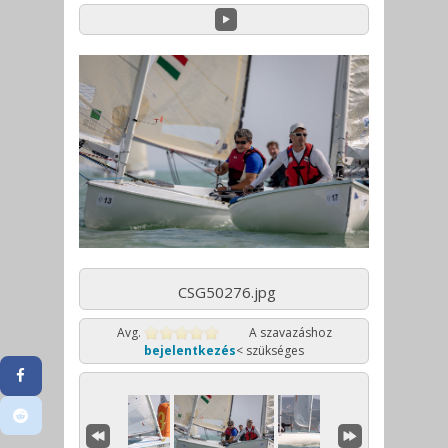
CSG50276.jpg
Avg.
A szavazáshoz
bejelentkezés
< szükséges