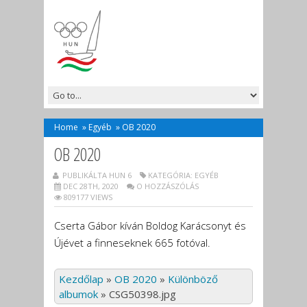
Home
»
Egyéb
»
OB 2020
OB 2020
PUBLIKÁLTA HUN 6
KATEGÓRIA:
EGYÉB
DEC 28TH, 2020
O HOZZÁSZÓLÁS
809177 VIEWS
Cserta Gábor kíván Boldog Karácsonyt és
Újévet a finneseknek 665 fotóval.
Kezdőlap
»
OB 2020
»
Különböző
albumok
»
CSG50398.jpg