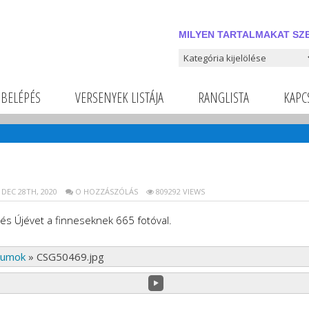
MILYEN TARTALMAKAT SZE
Milyen tartalmakat szeretnél
BELÉPÉS
VERSENYEK LISTÁJA
RANGLISTA
KAPC
DEC 28TH, 2020
O HOZZÁSZÓLÁS
809292 VIEWS
és Újévet a finneseknek 665 fotóval.
bumok
»
CSG50469.jpg