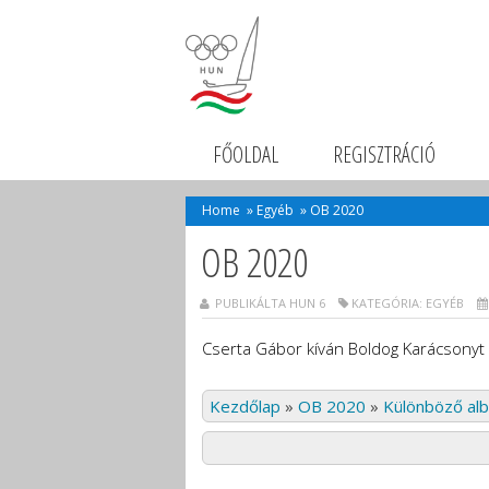
FŐOLDAL
REGISZTRÁCIÓ
Home
»
Egyéb
»
OB 2020
OB 2020
PUBLIKÁLTA HUN 6
KATEGÓRIA:
EGYÉB
Cserta Gábor kíván Boldog Karácsonyt 
Kezdőlap
»
OB 2020
»
Különböző al