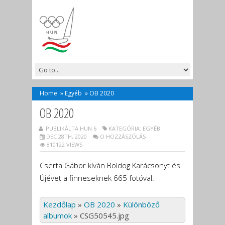
Home
»
Egyéb
»
OB 2020
OB 2020
PUBLIKÁLTA HUN 6
KATEGÓRIA:
EGYÉB
DEC 28TH, 2020
O HOZZÁSZÓLÁS
810122 VIEWS
Cserta Gábor kíván Boldog Karácsonyt és
Újévet a finneseknek 665 fotóval.
Kezdőlap
»
OB 2020
»
Különböző
albumok
»
CSG50545.jpg