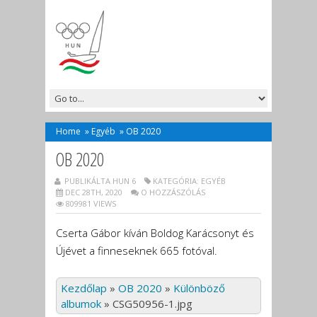
Home
»
Egyéb
»
OB 2020
OB 2020
PUBLIKÁLTA HUN 6
KATEGÓRIA:
EGYÉB
DEC 28TH, 2020
O HOZZÁSZÓLÁS
809981 VIEWS
Cserta Gábor kíván Boldog Karácsonyt és
Újévet a finneseknek 665 fotóval.
Kezdőlap
»
OB 2020
»
Különböző
albumok
»
CSG50956-1.jpg