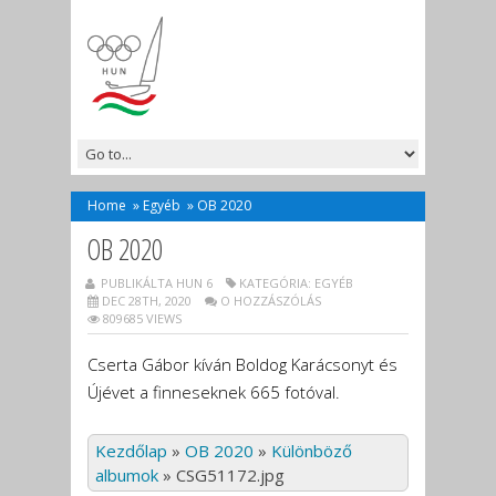
Home
»
Egyéb
»
OB 2020
OB 2020
PUBLIKÁLTA HUN 6
KATEGÓRIA:
EGYÉB
DEC 28TH, 2020
O HOZZÁSZÓLÁS
809685 VIEWS
Cserta Gábor kíván Boldog Karácsonyt és
Újévet a finneseknek 665 fotóval.
Kezdőlap
»
OB 2020
»
Különböző
albumok
»
CSG51172.jpg