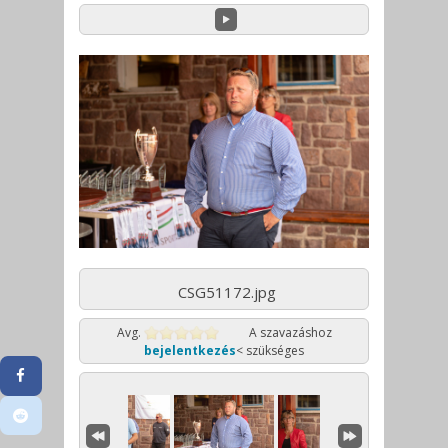
CSG51172.jpg
Avg.
A szavazáshoz
bejelentkezés
< szükséges