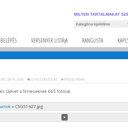
MILYEN TARTALMAKAT SZE
Milyen tartalmakat szeretnél
BELÉPÉS
VERSENYEK LISTÁJA
RANGLISTA
KAPC
DEC 28TH, 2020
O HOZZÁSZÓLÁS
810252 VIEWS
és Újévet a finneseknek 665 fotóval.
bumok
»
CSG51427.jpg