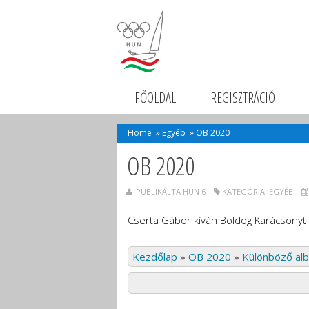
FŐOLDAL
REGISZTRÁCIÓ
Home
»
Egyéb
»
OB 2020
OB 2020
PUBLIKÁLTA HUN 6
KATEGÓRIA:
EGYÉB
Cserta Gábor kíván Boldog Karácsonyt 
Kezdőlap
»
OB 2020
»
Különböző al