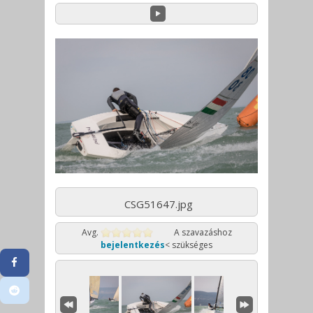
CSG51647.jpg
Avg.
A szavazáshoz
bejelentkezés
< szükséges