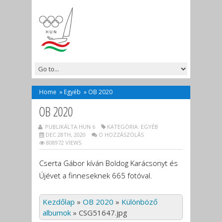
Home
»
Egyéb
»
OB 2020
OB 2020
PUBLIKÁLTA HUN 6
KATEGÓRIA:
EGYÉB
DEC 28TH, 2020
O HOZZÁSZÓLÁS
808972 VIEWS
Cserta Gábor kíván Boldog Karácsonyt és
Újévet a finneseknek 665 fotóval.
Kezdőlap
»
OB 2020
»
Különböző
albumok
»
CSG51647.jpg