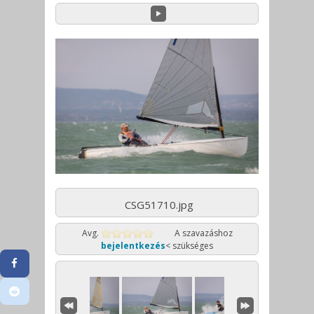
CSG51710.jpg
Avg.
A szavazáshoz
bejelentkezés
< szükséges