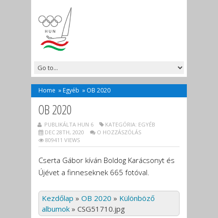
Home
»
Egyéb
»
OB 2020
OB 2020
PUBLIKÁLTA HUN 6
KATEGÓRIA:
EGYÉB
DEC 28TH, 2020
O HOZZÁSZÓLÁS
809411 VIEWS
Cserta Gábor kíván Boldog Karácsonyt és
Újévet a finneseknek 665 fotóval.
Kezdőlap
»
OB 2020
»
Különböző
albumok
»
CSG51710.jpg