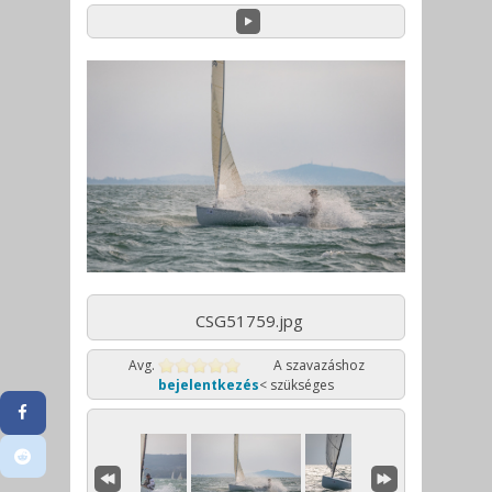
CSG51759.jpg
Avg.
A szavazáshoz
bejelentkezés
< szükséges