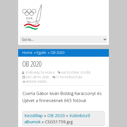
Home
»
Egyéb
»
OB 2020
OB 2020
PUBLIKÁLTA HUN 6
KATEGÓRIA:
EGYÉB
DEC 28TH, 2020
O HOZZÁSZÓLÁS
809243 VIEWS
Cserta Gábor kíván Boldog Karácsonyt és
Újévet a finneseknek 665 fotóval.
Kezdőlap
»
OB 2020
»
Különböző
albumok
»
CSG51759.jpg