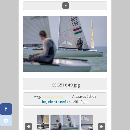
CSG51849.jpg
Avg.
A szavazáshoz
bejelentkezés
< szükséges