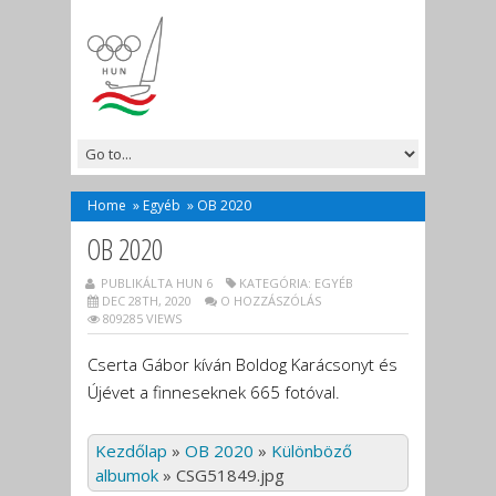
Home
»
Egyéb
»
OB 2020
OB 2020
PUBLIKÁLTA HUN 6
KATEGÓRIA:
EGYÉB
DEC 28TH, 2020
O HOZZÁSZÓLÁS
809285 VIEWS
Cserta Gábor kíván Boldog Karácsonyt és
Újévet a finneseknek 665 fotóval.
Kezdőlap
»
OB 2020
»
Különböző
albumok
»
CSG51849.jpg