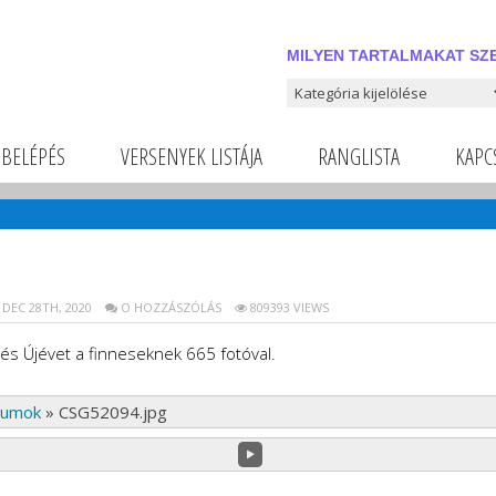
MILYEN TARTALMAKAT SZE
Milyen tartalmakat szeretnél
BELÉPÉS
VERSENYEK LISTÁJA
RANGLISTA
KAPC
DEC 28TH, 2020
O HOZZÁSZÓLÁS
809393 VIEWS
és Újévet a finneseknek 665 fotóval.
bumok
»
CSG52094.jpg