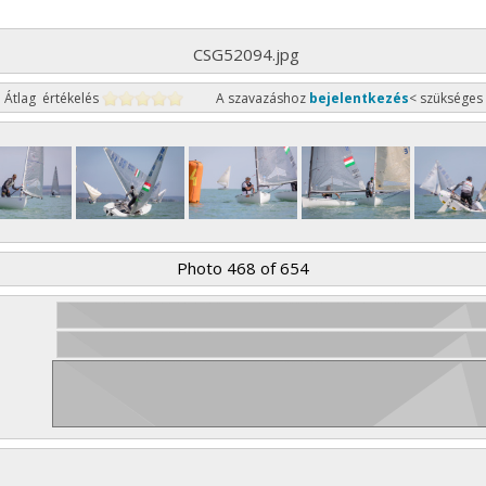
CSG52094.jpg
Átlag értékelés
A szavazáshoz
bejelentkezés
< szükséges
Photo 468 of 654