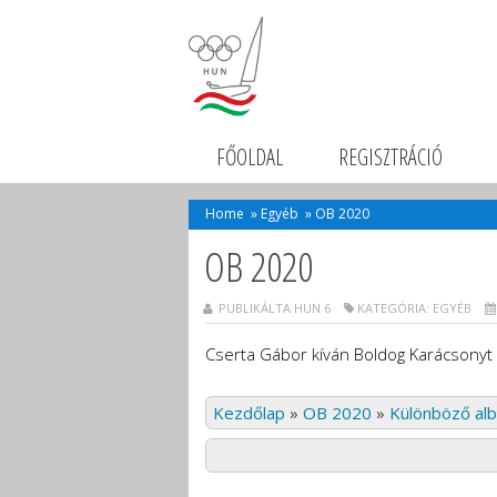
FŐOLDAL
REGISZTRÁCIÓ
Home
»
Egyéb
»
OB 2020
OB 2020
PUBLIKÁLTA HUN 6
KATEGÓRIA:
EGYÉB
Cserta Gábor kíván Boldog Karácsonyt 
Kezdőlap
»
OB 2020
»
Különböző al