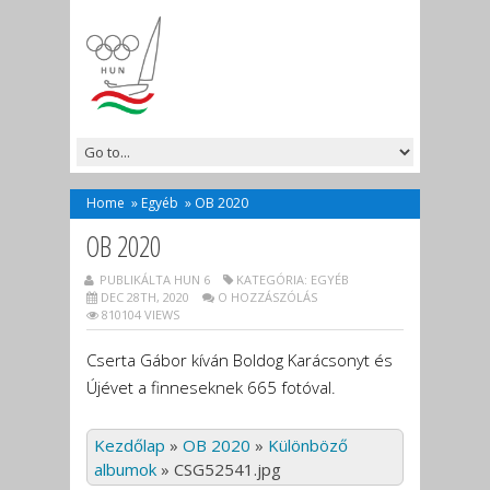
Home
»
Egyéb
»
OB 2020
OB 2020
PUBLIKÁLTA HUN 6
KATEGÓRIA:
EGYÉB
DEC 28TH, 2020
O HOZZÁSZÓLÁS
810104 VIEWS
Cserta Gábor kíván Boldog Karácsonyt és
Újévet a finneseknek 665 fotóval.
Kezdőlap
»
OB 2020
»
Különböző
albumok
»
CSG52541.jpg