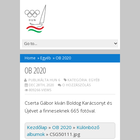
Home
»
Egyéb
»
OB 2020
OB 2020
PUBLIKÁLTA HUN 6
KATEGÓRIA:
EGYÉB
DEC 28TH, 2020
O HOZZÁSZÓLÁS
809266 VIEWS
Cserta Gábor kíván Boldog Karácsonyt és
Újévet a finneseknek 665 fotóval.
Kezdőlap
»
OB 2020
»
Különböző
albumok
»
CSG50111.jpg