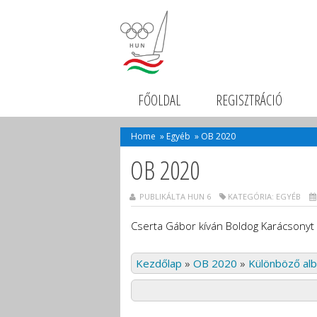
FŐOLDAL
REGISZTRÁCIÓ
Home
»
Egyéb
»
OB 2020
OB 2020
PUBLIKÁLTA HUN 6
KATEGÓRIA:
EGYÉB
Cserta Gábor kíván Boldog Karácsonyt 
Kezdőlap
»
OB 2020
»
Különböző al