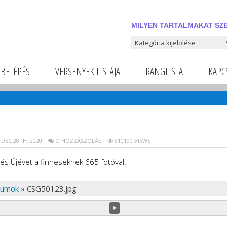
MILYEN TARTALMAKAT SZE
Milyen tartalmakat szeretnél
BELÉPÉS
VERSENYEK LISTÁJA
RANGLISTA
KAPC
DEC 28TH, 2020
O HOZZÁSZÓLÁS
810190 VIEWS
és Újévet a finneseknek 665 fotóval.
bumok
»
CSG50123.jpg