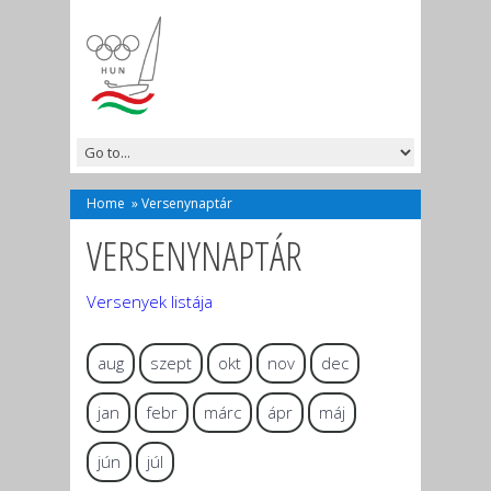
Home
»
Versenynaptár
VERSENYNAPTÁR
Versenyek listája
aug
szept
okt
nov
dec
jan
febr
márc
ápr
máj
jún
júl