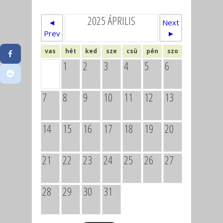
2025 ÁPRILIS
◄
Next
Prev
►
vas
hét
ked
sze
csü
pén
szo
1
2
3
4
5
6
7
8
9
10
11
12
13
14
15
16
17
18
19
20
21
22
23
24
25
26
27
28
29
30
31