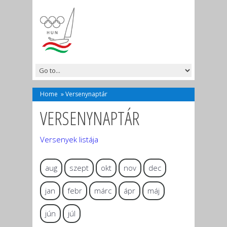
Home
»
Versenynaptár
VERSENYNAPTÁR
Versenyek listája
aug
szept
okt
nov
dec
jan
febr
márc
ápr
máj
jún
júl