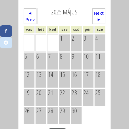
2025 MÁJUS
◄
Next
Prev
►
vas
hét
ked
sze
csü
pén
szo
1
2
3
4
5
6
7
8
9
10
11
12
13
14
15
16
17
18
19
20
21
22
23
24
25
26
27
28
29
30