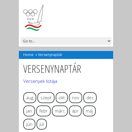
Home
»
Versenynaptár
VERSENYNAPTÁR
Versenyek listája
aug
szept
okt
nov
dec
jan
febr
márc
ápr
máj
jún
júl