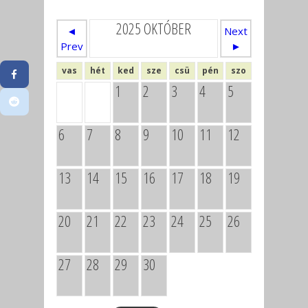
2025 OKTÓBER
◄
Next
Prev
►
vas
hét
ked
sze
csü
pén
szo
1
2
3
4
5
6
7
8
9
10
11
12
13
14
15
16
17
18
19
20
21
22
23
24
25
26
27
28
29
30