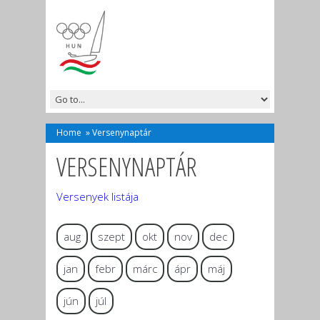
Home
»
Versenynaptár
VERSENYNAPTÁR
Versenyek listája
aug
szept
okt
nov
dec
jan
febr
márc
ápr
máj
jún
júl